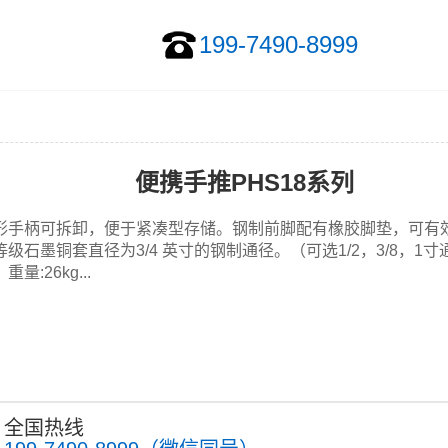
199-7490-8999
便携手推PHS18系列
形手柄可拆卸，便于紧凑型存储。钢制前脚配有橡胶脚垫，可有
级石墨铜套直径为3/4 英寸的钢制通径。（可选1/2，3/8，1
量:26kg...
全国热线