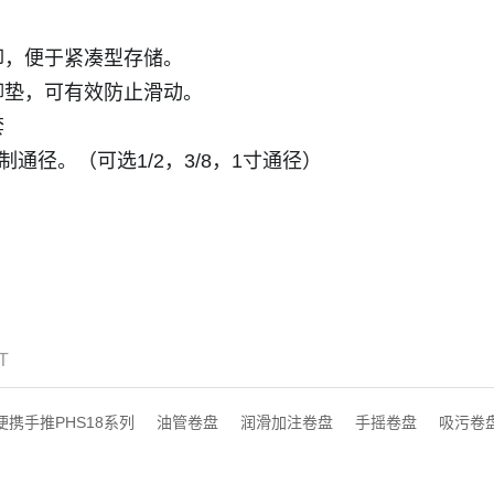
卸，便于紧凑型存储。
脚垫，可有效防止滑动。
套
钢制通径。（可选1/2，3/8，1寸通径）
T
便携手推PHS18系列
油管卷盘
润滑加注卷盘
手摇卷盘
吸污卷