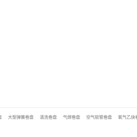
盘
大型弹簧卷盘
清洗卷盘
气焊卷盘
空气软管卷盘
氧气乙炔